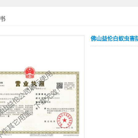
书
佛山益伦白蚁虫害