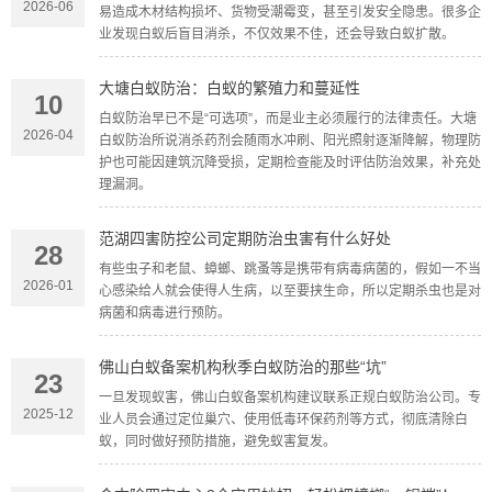
2026-06
易造成木材结构损坏、货物受潮霉变，甚至引发安全隐患。很多企
业发现白蚁后盲目消杀，不仅效果不佳，还会导致白蚁扩散。
大塘白蚁防治：白蚁的繁殖力和蔓延性
10
白蚁防治早已不是“可选项”，而是业主必须履行的法律责任。大塘
2026-04
白蚁防治所说消杀药剂会随雨水冲刷、阳光照射逐渐降解，物理防
护也可能因建筑沉降受损，定期检查能及时评估防治效果，补充处
理漏洞。
范湖四害防控公司定期防治虫害有什么好处
28
有些虫子和老鼠、蟑螂、跳蚤等是携带有病毒病菌的，假如一不当
2026-01
心感染给人就会使得人生病，以至要挟生命，所以定期杀虫也是对
病菌和病毒进行预防。
佛山白蚁备案机构秋季白蚁防治的那些“坑”
23
一旦发现蚁害，佛山白蚁备案机构建议联系正规白蚁防治公司。专
2025-12
业人员会通过定位巢穴、使用低毒环保药剂等方式，彻底清除白
蚁，同时做好预防措施，避免蚁害复发。