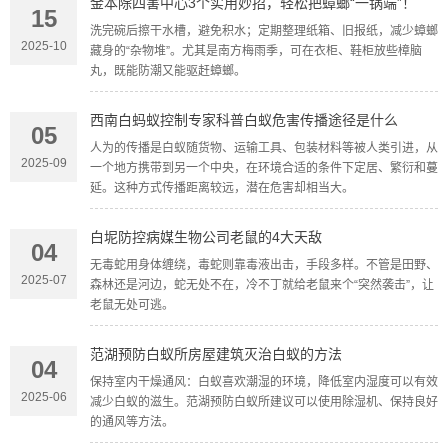
金本除四害中心3个实用妙招，轻松把蟑螂“一锅端”！
15
洗完碗后擦干水槽，避免积水；定期整理纸箱、旧报纸，减少蟑螂
2025-10
藏身的“杂物堆”。尤其是南方梅雨季，可在衣柜、鞋柜放些樟脑
丸，既能防潮又能驱赶蟑螂。
西南白蚂蚁控制专家科普白蚁危害传播途径是什么
05
人为的传播是白蚁随货物、运输工具、包装材料等被人类引进，从
2025-09
一个地方携带到另一个中央，在环境合适的条件下定居、繁衍和蔓
延。这种方式传播距离较远，潜在危害却相当大。
白坭防控病媒生物公司老鼠的4大天敌
04
无毒蛇用身体缠绕，毒蛇则靠毒液出击，手段多样。不管是田野、
2025-07
森林还是河边，蛇无处不在，冷不丁就给老鼠来个“突然袭击”，让
老鼠无处可逃。
范湖预防白蚁所房屋建筑灭治白蚁的方法
04
保持室内干燥通风：白蚁喜欢潮湿的环境，降低室内湿度可以有效
2025-06
减少白蚁的滋生。范湖预防白蚁所建议可以使用除湿机、保持良好
的通风等方法。