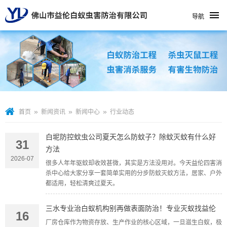
导航
»
»
»
首页
新闻资讯
新闻中心
行业动态
白坭防控蚊虫公司夏天怎么防蚊子？除蚊灭蚊有什么好
31
方法
2026-07
很多人年年驱蚊却收效甚微，其实是方法没用对。今天益伦四害消
杀中心给大家分享一套简单实用的分步防蚊灭蚊方法，居家、户外
都适用，轻松清爽过夏天。
三水专业治白蚁机构别再做表面防治！专业灭蚁找益伦
16
厂房仓库作为物资存放、生产作业的核心区域，一旦滋生白蚁，极