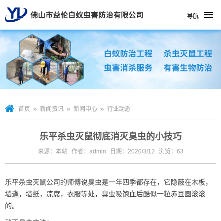
导航
»
»
»
首页
新闻资讯
新闻中心
行业动态
乐平杀虫灭鼠彻底消灭臭虫的小技巧
来源：本站
作者：admin
日期：2020/3/12
浏览：
63
乐平杀虫灭鼠公司
的师傅说臭虫是一年四季都存在，它隐蔽在木板，
墙逢，墙纸，凉席，衣服等处，臭虫吸饱血后酷似一粒赤豆圆滚滚
的。