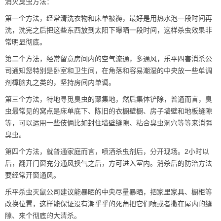
消灭臭虫方法：
第一个方法，经常清洗衣物和床单被褥，最好是用热水泡一段时间再
洗，洗完之后把这些东西放到太阳下曝晒一段时间，这样
杀虫效果
非
常明显彻底。
第二个方法，经常留意房间内的空气流通，多通风，
乐平四害消杀
公
司通知您特别是卧室和卫生间，在角落和容易潮湿的中央放一些单调
剂樟脑丸之类的，坚持房间内单调。
第三个方法，特地寻觅臭虫的聚集地，然后集体铲除，普通而言，臭
虫最常见的窝点是床单底下、陈旧的衣橱壁橱、房子墙壁和地板缝隙
等，可以运用一些伎俩比如封住墙壁缝隙、粘合臭虫洞穴等等来消弭
臭虫。
第四个方法，就普通家庭而言，喷洒杀虫剂后，分开现场。2小时以
后，翻开门窗充分通风换气之后，方可进入室内。消杀后的防治方法
要经常开窗通风。
乐平杀虫灭鼠公司建议能暴晒的中央尽量暴晒，把家里家具、橱柜等
改换位置，这样能保证没有
潮乎乎
的死角把它们喷或者撒在屋内的缝
隙、来个彻底的大清杀。