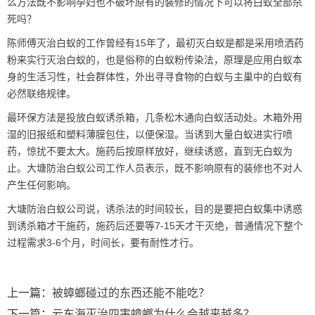
么方法既不影响孕妇也不破坏原有的装修的情况下可以将白蚁全部杀
死吗？
陈师傅灭治白蚁的工作曾经有15年了，最初灭白蚁是都是采用喷洒药
粉来实行灭治白蚁的，也是俗称的
白蚁粉
传染法，原理是应用白蚁本
身的生活习性，社会群体性，外出寻寻食物的白蚁与主巢中的白蚁有
必然联络规律。
最环保方法是投放白蚁诱杀箱，几条松木通向白蚁活动处。木箱外用
湿的旧报纸和塑料薄膜包住，以便保湿。当诱到大量白蚁进实行喷
药，惊扰不要太大。施药后按原样放好，继续诱惑，直到无白蚁为
止。
大塘防治白蚁
公司工作人员表示，既不影响原有的装修也不对人
产生任何影响。
大塘防治白蚁公司说，诱杀法的时间较长，目的是要把白蚁集中诱惑
到
诱杀箱
才干施药，施药后还要等7-15天才干灭绝，普通情况下整个
过程需求3-6个月，时间长，要有耐性才行。
上一篇：
被蟑螂碰过的东西还能不能吃？
下一篇：
云东海灭治四害蟑螂为什么会越来越多？