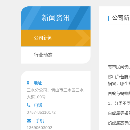
新闻资讯
公司新
公司新闻
行业动态
有市民问
佛
佛山芦苞防
地址
祸害，哪个
三水分公司：佛山市三水区三水
白蚁与蚂蚁
大道169号
1、分类不
电话
0757-85110172
白蚁属等翅
手机
蚂蚁属高等
13690603002