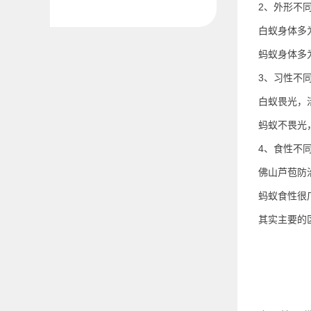
2、外形不
白蚁身体多
蚂蚁身体多
3、习性不
白蚁畏光，
蚂蚁不畏光
4、食性不
佛山芦苞防
蚂蚁食性很
其实主要的