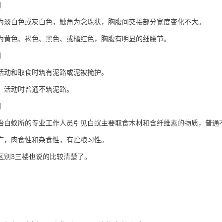
同
为淡白色或灰白色，触角为念珠状，胸腹间交接部分宽度变化不大。
为黄色、褐色、黑色、或橘红色，胸腹有明显的细腰节。
同
活动和取食时筑有泥路或泥被掩护。
，活动时普通不筑泥路。
同
治白蚁所的专业工作人员引见白蚁主要取食木材和含纤维素的物质，普
广，肉食性和杂食性，有贮粮习性。
区别3三楼也说的比较清楚了。