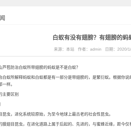
闻
白蚁有没有翅膀？有翅膀的蚂
来源：本站
作者：admin
日期：2020/1/
山芦苞防治白蚁所
带翅膀的蚂蚁是不是白蚁？
治白蚁所解释蚂蚁和白蚁都是有一部分是带翅膀的，是繁衍蚁。根据你说
都一样。
的主要区别
同
目昆虫，进化系统较原始，为至今地球上最古老的社会性昆虫。
的膜翅目昆虫，在进化道路上属于后起的、先进的，与蜜蜂近缘，距今