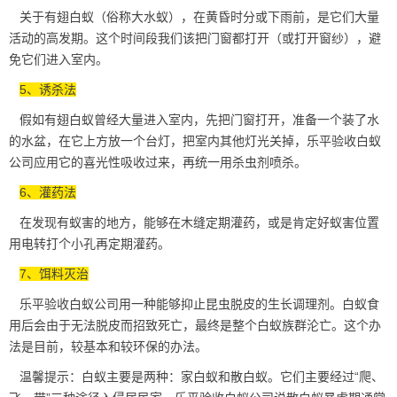
关于有翅白蚁（俗称大水蚁），在黄昏时分或下雨前，是它们
大量
活动
的高发期。这个时间段我们该把门窗都打开（或打开窗纱），避
免它们进入室内。
5、诱杀法
假如有翅白蚁曾经大量进入室内，先把门窗打开，准备一个装了水
的水盆，在它上方放一个台灯，把室内其他灯光关掉，乐平验收白蚁
公司应用它的喜光性吸收过来，再统一用杀虫剂喷杀。
6、灌药法
在发现有蚁害的地方，能够在木缝定期灌药，或是肯定好蚁害位置
用电转打个小孔再定期灌药。
7、饵料灭治
乐平验收白蚁公司用一种能够抑止昆虫脱皮的生长调理剂。白蚁食
用后会由于无法脱皮而招致死亡，最终是整个
白蚁族群
沦亡。这个办
法是目前，较基本和较环保的办法。
温馨提示：白蚁主要是两种：家白蚁和散白蚁。它们主要经过“爬、