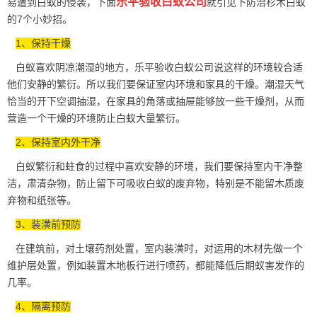
乐平验收白蚁公司
易遭到白蚁的侵袭，下面
就引见下防治杉木白蚁
的7个小妙招。
1、保持干燥
白蚁喜欢阴凉潮湿的地方，乐平验收白蚁公司说这样的环境较合适
他们安静的繁衍。所以我们要保证室内环境和家具的干燥。潮湿天气
恰当的开下空调抽湿，在家具的角落或抽屉能够放一些干燥剂，从而
营造一个干燥的环境防止白蚁大量繁衍。
2、保持室内外干净
白蚁繁衍和蛀食的过程中喜欢安静的环境，我们要保持室内干净整
洁，肃清杂物，防止留下可吸收白蚁的废弃物，特别是不能留木质废
弃物和纸张等。
3、装潢前预防
在建筑前，对土壤药剂处置，室内装潢时，对运用的木材先做一个
维护层处置，例如装置木地板行进行喷药，都能降低后期
蚁害发作
的
几率。
4、隔离预防