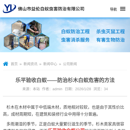
导航
»
»
»
首页
新闻资讯
新闻中心
公司新闻
乐平验收白蚁——防治杉木白蚁危害的方法
来源：本站
作者：admin
日期：2026/1/28
浏览：
34
杉木在木材中属于中低端木材，质地相对较软，也是由于其性价比
高，成材周期短，在建筑和装修行业中用得十分普遍。
多雨潮湿的季节，正是白蚁大量繁衍滋生的季节，杉木类家具很容