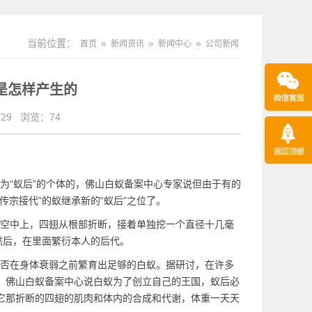
当前位置：
»
»
»
首页
新闻资讯
新闻中心
公司新闻
是怎样产生的
29
浏览：
74
为“蚁后”的个体的，佛山白蚁备案中心专家说但由于有的
宗接代”的蚁继承新的“蚁后”之位了。
空中上，四翅从根部折断，接着单独挖一个直径十几毫
然后，在里面繁衍本人的后代。
否在身体衰弱之前繁育出足够的白蚁。据研讨，在许多
。佛山白蚁备案中心说白蚁为了创立自己的王国，蚁后必
它那折断的四翅的肌肉和体内的合成和代谢，体重一天天