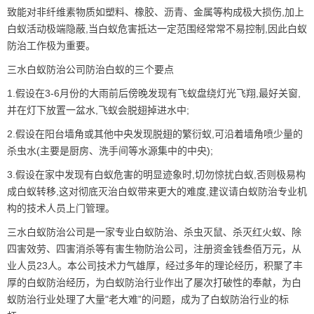
致能对非纤维素物质如塑料、橡胶、沥青、金属等构成极大损伤,加上
白蚁活动极端隐蔽,当
白蚁危害
抵达一定范围经常常不易控制,因此白蚁
防治工作极为重要。
三水白蚁防治公司防治白蚁的三个要点
1.假设在3-6月份的大雨前后傍晚发现有飞蚁盘绕灯光飞翔,最好关窗,
并在灯下放置一盆水,飞蚁会脱翅掉进水中;
2.假设在阳台墙角或其他中央发现脱翅的繁衍蚁,可沿着墙角喷少量的
杀虫水(主要是厨房、洗手间等水源集中的中央);
3.假设在家中发现有白蚁危害的明显迹象时,切勿惊扰白蚁,否则极易构
成白蚁转移,这对彻底
灭治白蚁
带来更大的难度,建议请白蚁防治专业机
构的技术人员上门管理。
三水白蚁防治公司是一家专业白蚁防治、杀虫灭鼠、杀灭红火蚁、除
四害效劳、四害消杀等有害生物防治公司，注册资金钱叁佰万元，从
业人员23人。本公司技术力气雄厚，经过多年的理论经历，积聚了丰
厚的白蚁防治经历，为白蚁防治行业作出了屡次打破性的奉献，为白
蚁防治行业处理了大量"老大难”的问题，成为了白蚁防治行业的标