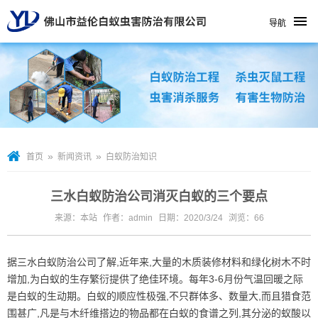
导航
»
»
首页
新闻资讯
白蚁防治知识
三水白蚁防治公司消灭白蚁的三个要点
来源：本站
作者：admin
日期：2020/3/24
浏览：
66
据
三水白蚁防治公司
了解,近年来,大量的木质装修材料和绿化树木不时
增加,为白蚁的生存繁衍提供了绝佳环境。每年3-6月份气温回暖之际
是白蚁的生动期。白蚁的顺应性极强,不只群体多、数量大,而且猎食范
围甚广,凡是与木纤维搭边的物品都在白蚁的食谱之列,其分泌的蚁酸以